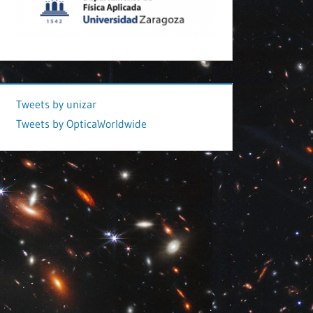
Tweets by unizar
Tweets by OpticaWorldwide