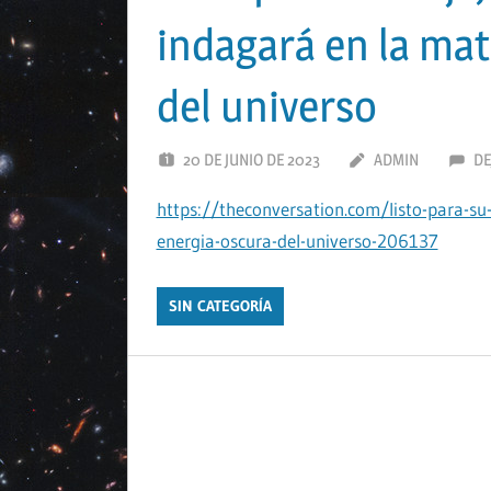
indagará en la mat
del universo
20 DE JUNIO DE 2023
ADMIN
DE
https://theconversation.com/listo-para-su-v
energia-oscura-del-universo-206137
SIN CATEGORÍA
Navegación
de
entradas