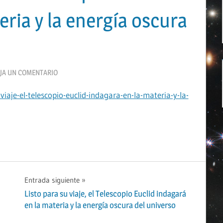
eria y la energía oscura
JA UN COMENTARIO
iaje-el-telescopio-euclid-indagara-en-la-materia-y-la-
Entrada siguiente
Listo para su viaje, el Telescopio Euclid indagará
en la materia y la energía oscura del universo