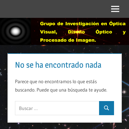
Saltar
al
Menú
contenido
No se ha encontrado nada
Parece que no encontramos lo que estás
buscando. Puede que una búsqueda te ayude.
Buscar:
Buscar